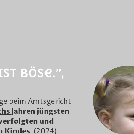
ist böse.”,
ge beim Amtsgericht
chs
Jahren jüngsten
 verfolgten und
n Kindes
. (2024)