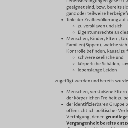
Lebensbedingungen gesetzt 
geeignet sind, bzw. bereits s
ganz oder teilweise herbeige
Teile der Zivilbevölkerung au
zu versklaven und sich
Eigentumsrechte an die
Menschen, Kinder, Eltern, Gr
Familien(Sippen), welche sich 
Kontrolle befinden, kausal zu
schwere seelische und
körperliche Schäden, so
lebenslange Leiden
zugefügt werden und bereits wurde
Menschen, verstoßene Eltern
der körperlichen Freiheit zu 
der identifizierbaren Gruppe b
offensichtlich politischer Ver
grundleg
Verfolgung, denen
Vergangenheit
bereits ent