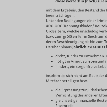
diese weiterhin (noch)
zu e
mit dem Ergebnis, den Bestand der
beeinträchtigen.
Unter den Bedingungen einer krimin
400.000 Trennungskinder / Beutek
Großeltern, welche unschuldig verfo
bzw. zum größten Teil in Siechtum 
deren Beschleunigung bis hin zum T
jährlich 250.000 E
Darüber hinaus
droht, Kinder zu entnehmen u
nötigt in Armut zu leben und /
hindert, ein sorgenfreies Lebe
insofern sie sich nicht am Raub der
Mittäter beteiligen bzw.
die Erpressung zur juristisch
Vernichtung des anderen Elter
gleichzeitige finanzielle Bes
Elternteils