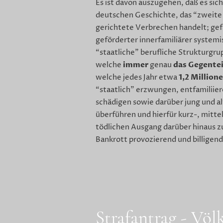
Es ist davon auszugehen, daß es sic
deutschen Geschichte, das “zweite
gerichtete Verbrechen handelt; gef
geförderter innerfamiliärer system
“staatliche” berufliche Strukturgr
immer
das Gegentei
welche
genau
1,2 Million
welche jedes Jahr etwa
“staatlich” erzwungen, entfamiliie
schädigen sowie darüber jung und al
überführen und hierfür kurz-, mitte
tödlichen Ausgang darüber hinaus z
Bankrott provozierend und billigen
Strafantrag - Vö