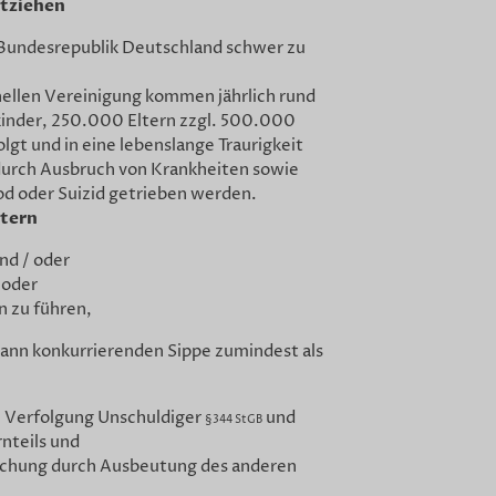
ntziehen
 Bundesrepublik Deutschland schwer zu
ellen Vereinigung kommen jährlich rund
inder, 250.000 Eltern zzgl. 500.000
lgt und in eine lebenslange Traurigkeit
durch Ausbruch von Krankheiten sowie
od oder Suizid getrieben werden.
ltern
nd / oder
 oder
n zu führen,
 dann konkurrierenden Sippe zumindest als
en Verfolgung Unschuldiger
und
§344 StGB
nteils und
techung durch Ausbeutung des anderen