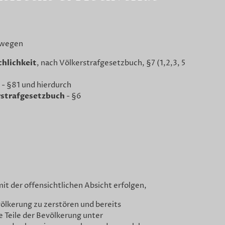
, wegen
hlichkeit
, nach Völkerstrafgesetzbuch, §7 (1,2,3, 5
 - §81 und hierdurch
rstrafgesetzbuch
- §6
mit der offensichtlichen Absicht erfolgen,
völkerung zu zerstören und bereits
 Teile der Bevölkerung unter