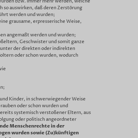
wurden bzw. immer mehr werden, welche
ich so auswirken, daß deren Zerstörung
führt werden und wurden;
f eine grausame, erpresserische Weise,
sen angemaßt werden und wurden;
oßeltern, Geschwister und somit ganze
unter der direkten oder indirekten
 foltern oder schon wurden, wodurch
wie
n;
 und Kinder, in schwerwiegender Weise
berauben oder schon wurden und
ereits systemisch verstoßener Eltern, aus
folgung oder politisch angeordneter
ende Menschenrechte
in der
zogen wurden sowie (Zu)künftigen