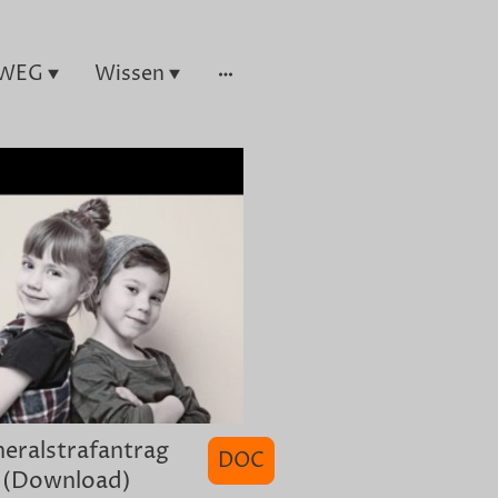
WEG
Wissen
eralstrafantrag
DOC
(Download)