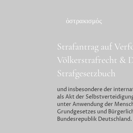
ὀστρακισμός
Strafantrag auf Ver
Völkerstrafrecht &
Strafgesetzbuch
und insbesondere der interna
als Akt der Selbstverteidigun
unter Anwendung der Mensch
Grundgesetzes und Bürgerlic
Bundesrepublik Deutschland.