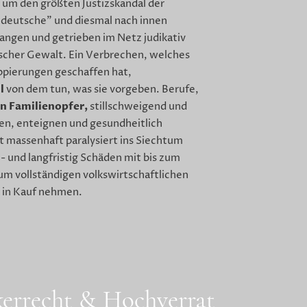
h um den größten Justizskandal der
 deutsche” und diesmal nach innen
angen und getrieben im Netz judikativ
ischer Gewalt. Ein Verbrechen, welches
uppierungen geschaffen hat,
l
von dem tun, was sie vorgeben. Berufe,
en Familienopfer,
stillschweigend und
ren, enteignen und gesundheitlich
t massenhaft paralysiert ins Siechtum
l- und langfristig Schäden mit bis zum
um vollständigen volkswirtschaftlichen
d in Kauf nehmen.
lkerrecht & Hochverrat