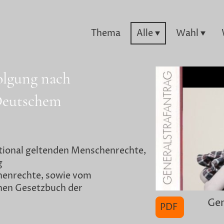
Thema
Alle
Wahl
folgung nach
 Deutschem
tional geltenden Menschenrechte,
g
enrechte, sowie vom
hen Gesetzbuch der
Gen
PDF