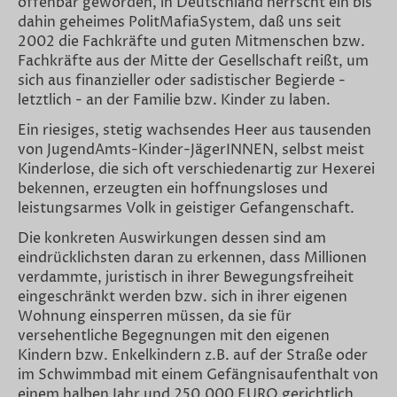
offenbar geworden, in Deutschland herrscht ein bis
dahin geheimes PolitMafiaSystem, daß uns seit
2002 die Fachkräfte und guten Mitmenschen bzw.
Fachkräfte aus der Mitte der Gesellschaft reißt, um
sich aus finanzieller oder sadistischer Begierde -
letztlich - an der Familie bzw. Kinder zu laben.
Ein riesiges, stetig wachsendes Heer aus tausenden
von JugendAmts-Kinder-JägerINNEN, selbst meist
Kinderlose, die sich oft verschiedenartig zur Hexerei
bekennen, erzeugten ein hoffnungsloses und
leistungsarmes Volk in geistiger Gefangenschaft.
Die konkreten Auswirkungen dessen sind am
eindrücklichsten daran zu erkennen, dass Millionen
verdammte, juristisch in ihrer Bewegungsfreiheit
eingeschränkt werden bzw. sich in ihrer eigenen
Wohnung einsperren müssen, da sie für
versehentliche Begegnungen mit den eigenen
Kindern bzw. Enkelkindern z.B. auf der Straße oder
im Schwimmbad mit einem Gefängnisaufenthalt von
einem halben Jahr und 250.000 EURO gerichtlich