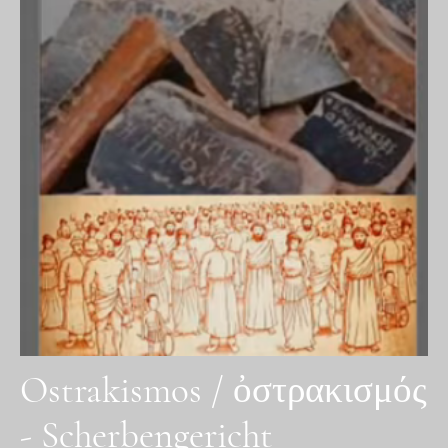
Ostrakismos / ὀστρακισμός
- Scherbengericht